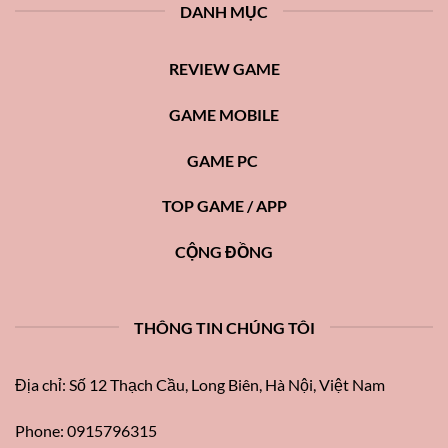
DANH MỤC
REVIEW GAME
GAME MOBILE
GAME PC
TOP GAME / APP
CỘNG ĐỒNG
THÔNG TIN CHÚNG TÔI
Địa chỉ: Số 12 Thạch Cầu, Long Biên, Hà Nội, Việt Nam
Phone: 0915796315