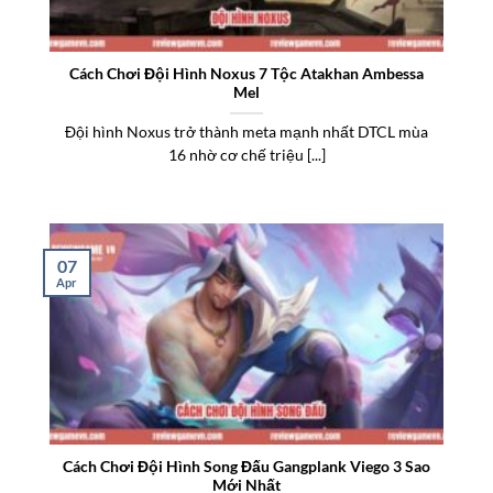
Cách Chơi Đội Hình Noxus 7 Tộc Atakhan Ambessa
Mel
Đội hình Noxus trở thành meta mạnh nhất DTCL mùa
16 nhờ cơ chế triệu [...]
07
Apr
Cách Chơi Đội Hình Song Đấu Gangplank Viego 3 Sao
Mới Nhất