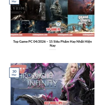
Mar
Top Game PC 04/2026 – 15 Siêu Phẩm Hay Nhất Hiện
Nay
30
Mar