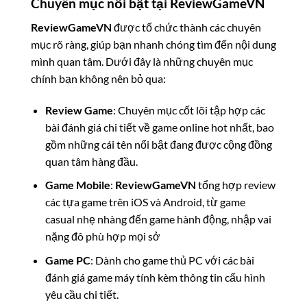
Chuyên mục nổi bật tại ReviewGameVN
ReviewGameVN
được tổ chức thành các chuyên
mục rõ ràng, giúp bạn nhanh chóng tìm đến nội dung
mình quan tâm. Dưới đây là những chuyên mục
chính bạn không nên bỏ qua:
Review Game
: Chuyên mục cốt lõi tập hợp các
bài đánh giá chi tiết về game online hot nhất, bao
gồm những cái tên nổi bật
đang được cộng đồng
quan tâm hàng đầu.
Game Mobile
:
ReviewGameVN
tổng hợp review
các tựa game trên iOS và Android, từ game
casual nhẹ nhàng đến game hành động, nhập vai
nặng đô phù hợp mọi sở
Game PC
: Dành cho game thủ PC với các bài
đánh giá game máy tính kèm thông tin cấu hình
yêu cầu chi tiết.