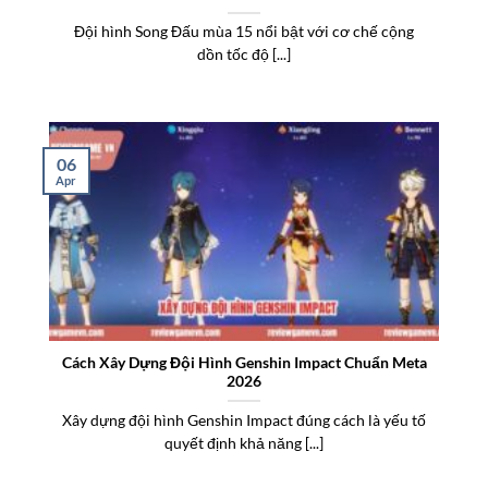
Đội hình Song Đấu mùa 15 nổi bật với cơ chế cộng
dồn tốc độ [...]
06
Apr
Cách Xây Dựng Đội Hình Genshin Impact Chuẩn Meta
2026
Xây dựng đội hình Genshin Impact đúng cách là yếu tố
quyết định khả năng [...]