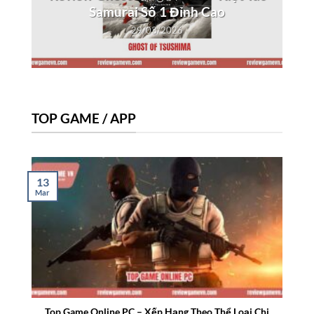
Samurai Số 1 Đỉnh Cao
29/03/2026
TOP GAME / APP
13
Mar
Top Game Online PC – Xếp Hạng Theo Thể Loại Chi