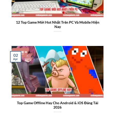
12 Top Game Mới Hot Nhất Trên PC Và Mobile Hiện
Nay
02
Apr
Top Game Offline Hay Cho Android & iOS Đáng Tải
2026