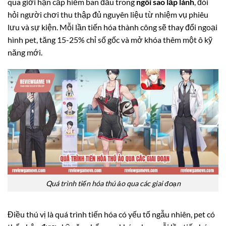
qua giới hạn cấp hiếm ban đầu trong
ngôi sao lấp lánh
, đòi
hỏi người chơi thu thập đủ nguyên liệu từ nhiệm vụ phiêu
lưu và sự kiện. Mỗi lần tiến hóa thành công sẽ thay đổi ngoại
hình pet, tăng 15-25% chỉ số gốc và mở khóa thêm một ô kỹ
năng mới.
Quá trình tiến hóa thú ảo qua các giai đoạn
Điều thú vị là quá trình tiến hóa có yếu tố ngẫu nhiên, pet có