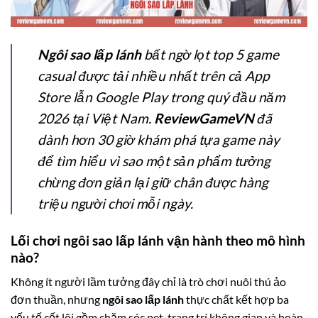
Ngôi sao lấp lánh
bất ngờ lọt top 5 game
casual được tải nhiều nhất trên cả App
Store lẫn Google Play trong quý đầu năm
2026 tại Việt Nam.
ReviewGameVN
đã
dành hơn 30 giờ khám phá tựa game này
để tìm hiểu vì sao một sản phẩm tưởng
chừng đơn giản lại giữ chân được hàng
triệu người chơi mỗi ngày.
Lối chơi ngôi sao lấp lánh vận hành theo mô hình
nào?
Không ít người lầm tưởng đây chỉ là trò chơi nuôi thú ảo
đơn thuần, nhưng
ngôi sao lấp lánh
thực chất kết hợp ba
yếu tố cốt lõi gồm chăm sóc pet, trang trí không gian và hoàn