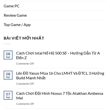
Game PC
Review Game
Top Game / App
BÀI VIẾT MỚI NHẤT
Cách Chơi Ixtal Nổ Hũ 500 Số – Hướng Dẫn Từ A
08
Apr
Đến Z
on
Comments Off
Cách
Chơi
Lên Đồ Yasuo Mùa 16 Cho LMHT Và ĐTCL 3 Hướng
08
Ixtal
Apr
Build Mạnh Nhất
Nổ
on
Comments Off
Hũ
Lên
500
Đồ
Cách Chơi Đội Hình Noxus 7 Tộc Atakhan Ambessa
Số
07
Yasuo
–
Apr
Mel
Mùa
Hướng
on
Comments Off
16
Dẫn
Cách
Cho
Từ