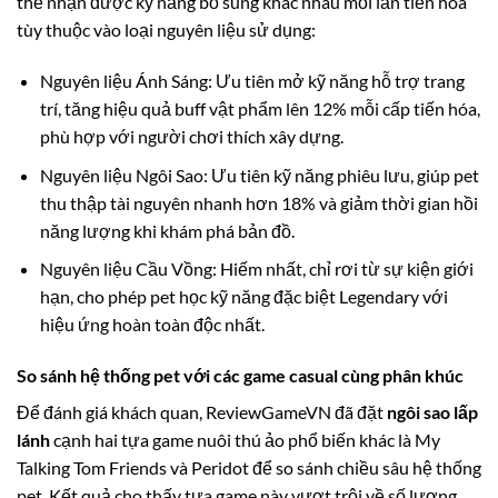
thể nhận được kỹ năng bổ sung khác nhau mỗi lần tiến hóa
tùy thuộc vào loại nguyên liệu sử dụng:
Nguyên liệu Ánh Sáng: Ưu tiên mở kỹ năng hỗ trợ trang
trí, tăng hiệu quả buff vật phẩm lên 12% mỗi cấp tiến hóa,
phù hợp với người chơi thích xây dựng.
Nguyên liệu Ngôi Sao: Ưu tiên kỹ năng phiêu lưu, giúp pet
thu thập tài nguyên nhanh hơn 18% và giảm thời gian hồi
năng lượng khi khám phá bản đồ.
Nguyên liệu Cầu Vồng: Hiếm nhất, chỉ rơi từ sự kiện giới
hạn, cho phép pet học kỹ năng đặc biệt Legendary với
hiệu ứng hoàn toàn độc nhất.
So sánh hệ thống pet với các game casual cùng phân khúc
Để đánh giá khách quan, ReviewGameVN đã đặt
ngôi sao lấp
lánh
cạnh hai tựa game nuôi thú ảo phổ biến khác là My
Talking Tom Friends và Peridot để so sánh chiều sâu hệ thống
pet. Kết quả cho thấy tựa game này vượt trội về số lượng