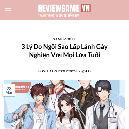
Skip
to
content
GAME MOBILE
3 Lý Do Ngôi Sao Lấp Lánh Gây
Nghiện Với Mọi Lứa Tuổi
POSTED ON
23/03/2026
BY
@SEO
23
Mar