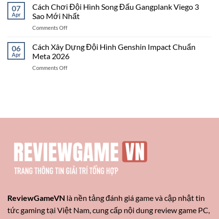
Chơi
Cách Chơi Đội Hình Song Đấu Gangplank Viego 3
LMHT
07
A
Đội
Và
Apr
Sao Mới Nhất
Đến
Hình
ĐTCL
Z
on
Comments Off
Noxus
3
Cách
7
Hướng
Chơi
Cách Xây Dựng Đội Hình Genshin Impact Chuẩn
Tộc
06
Build
Đội
Atakhan
Apr
Meta 2026
Mạnh
Hình
Ambessa
Nhất
on
Comments Off
Song
Mel
Cách
Đấu
Xây
Gangplank
Dựng
Viego
Đội
3
Hình
Sao
Genshin
Mới
Impact
Nhất
Chuẩn
Meta
2026
ReviewGameVN
là nền tảng đánh giá game và cập nhật tin
tức gaming tại Việt Nam, cung cấp nội dung review game PC,