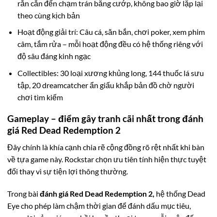
rắn cắn đến chạm trán băng cướp, không bao giờ lặp lại
theo cùng kịch bản
Hoạt động giải trí: Câu cá, săn bắn, chơi poker, xem phim
câm, tắm rửa – mỗi hoạt động đều có hệ thống riêng với
độ sâu đáng kinh ngạc
Collectibles: 30 loại xương khủng long, 144 thuốc lá sưu
tập, 20 dreamcatcher ẩn giấu khắp bản đồ chờ người
chơi tìm kiếm
Gameplay – điểm gây tranh cãi nhất trong đánh
giá Red Dead Redemption 2
Đây chính là khía cạnh chia rẽ cộng đồng rõ rệt nhất khi bàn
về tựa game này. Rockstar chọn ưu tiên tính hiện thực tuyệt
đối thay vì sự tiện lợi thông thường.
Trong bài
đánh giá Red Dead Redemption 2,
hệ thống Dead
Eye cho phép làm chậm thời gian để đánh dấu mục tiêu,