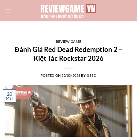
Skip
to
content
REVIEW GAME
Đánh Giá Red Dead Redemption 2 –
Kiệt Tác Rockstar 2026
POSTED ON
20/03/2026
BY
@SEO
20
Mar