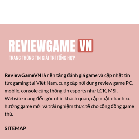
Xây
Gangplank
Dựng
Viego
Đội
3
Hình
Sao
Genshin
Mới
Impact
Nhất
Chuẩn
Meta
2026
ReviewGameVN
là nền tảng đánh giá game và cập nhật tin
tức gaming tại Việt Nam, cung cấp nội dung review game PC,
mobile, console cùng thông tin esports như LCK, MSI.
Website mang đến góc nhìn khách quan, cập nhật nhanh xu
hướng game mới và trải nghiệm thực tế cho cộng đồng game
thủ.
SITEMAP