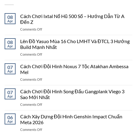
Cách Chơi Ixtal Nổ Hũ 500 Số – Hướng Dẫn Từ A
08
Apr
Đến Z
on
Comments Off
Cách
Chơi
Lên Đồ Yasuo Mùa 16 Cho LMHT Và ĐTCL 3 Hướng
08
Ixtal
Apr
Build Mạnh Nhất
Nổ
on
Comments Off
Hũ
Lên
500
Đồ
Cách Chơi Đội Hình Noxus 7 Tộc Atakhan Ambessa
Số
07
Yasuo
–
Apr
Mel
Mùa
Hướng
on
Comments Off
16
Dẫn
Cách
Cho
Từ
Chơi
Cách Chơi Đội Hình Song Đấu Gangplank Viego 3
LMHT
07
A
Đội
Và
Apr
Sao Mới Nhất
Đến
Hình
ĐTCL
Z
on
Comments Off
Noxus
3
Cách
7
Hướng
Chơi
Cách Xây Dựng Đội Hình Genshin Impact Chuẩn
Tộc
06
Build
Đội
Atakhan
Apr
Meta 2026
Mạnh
Hình
Ambessa
Nhất
on
Comments Off
Song
Mel
Cách
Đấu