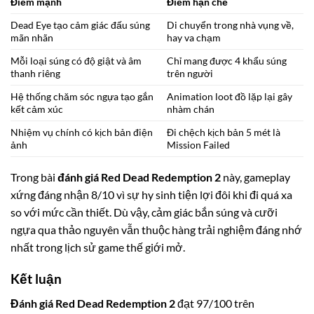
Điểm mạnh
Điểm hạn chế
Dead Eye tạo cảm giác đấu súng
Di chuyển trong nhà vụng về,
mãn nhãn
hay va chạm
Mỗi loại súng có độ giật và âm
Chỉ mang được 4 khẩu súng
thanh riêng
trên người
Hệ thống chăm sóc ngựa tạo gắn
Animation loot đồ lặp lại gây
kết cảm xúc
nhàm chán
Nhiệm vụ chính có kịch bản điện
Đi chệch kịch bản 5 mét là
ảnh
Mission Failed
Trong bài
đánh giá Red Dead Redemption 2
này, gameplay
xứng đáng nhận 8/10 vì sự hy sinh tiện lợi đôi khi đi quá xa
so với mức cần thiết. Dù vậy, cảm giác bắn súng và cưỡi
ngựa qua thảo nguyên vẫn thuộc hàng trải nghiệm đáng nhớ
nhất trong lịch sử game thế giới mở.
Kết luận
Đánh giá Red Dead Redemption 2
đạt 97/100 trên