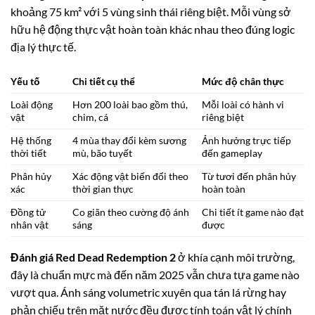
khoảng 75 km² với 5 vùng sinh thái riêng biệt. Mỗi vùng sở
hữu hệ động thực vật hoàn toàn khác nhau theo đúng logic
địa lý thực tế.
Yếu tố
Chi tiết cụ thể
Mức độ chân thực
Loài động
Hơn 200 loài bao gồm thú,
Mỗi loài có hành vi
vật
chim, cá
riêng biệt
Hệ thống
4 mùa thay đổi kèm sương
Ảnh hưởng trực tiếp
thời tiết
mù, bão tuyết
đến gameplay
Phân hủy
Xác động vật biến đổi theo
Từ tươi đến phân hủy
xác
thời gian thực
hoàn toàn
Đồng tử
Co giãn theo cường độ ánh
Chi tiết ít game nào đạt
nhân vật
sáng
được
Đánh giá Red Dead Redemption 2
ở khía cạnh môi trường,
đây là chuẩn mực mà đến năm 2025 vẫn chưa tựa game nào
vượt qua. Ánh sáng volumetric xuyên qua tán lá rừng hay
phản chiếu trên mặt nước đều được tính toán vật lý chính