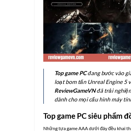
Top game PC
đang bước vào gi
loạt bom tấn Unreal Engine 5 v
ReviewGameVN
đã trải nghiệ
dành cho mọi cấu hình máy tính
Top game PC siêu phẩm đ
Những tựa game AAA dưới đây đều khai thá