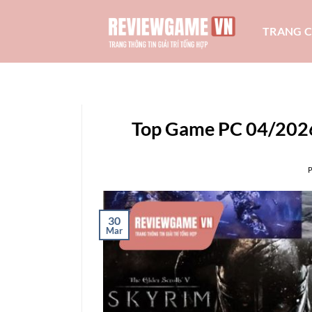
Skip
to
TRANG 
content
Top Game PC 04/2026
30
Mar