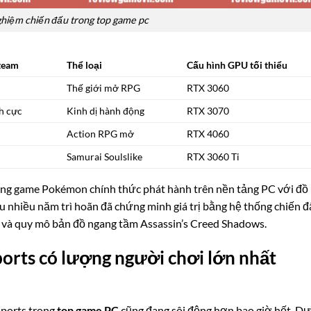
ghiệm chiến đấu trong top game pc
team
Thể loại
Cấu hình GPU tối thiểu
Thế giới mở RPG
RTX 3060
h cực
Kinh dị hành động
RTX 3070
Action RPG mở
RTX 4060
Samurai Soulslike
RTX 3060 Ti
ng game Pokémon chính thức phát hành trên nền tảng PC với đồ
au nhiều năm trì hoãn đã chứng minh giá trị bằng hệ thống chiến 
r và quy mô bản đồ ngang tầm Assassin’s Creed Shadows.
ports có lượng người chơi lớn nhất
sports trong
top game PC
cũng đang sôi động hơn bao giờ hết. D