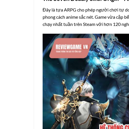
Đây là tựa ARPG cho phép người chơi tự do
phong cách anime sắc nét. Game vừa cập bế
chạy nhất tuần trên Steam với hơn 120 ngh