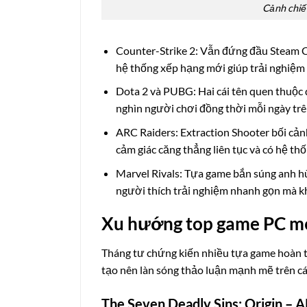
Cảnh chiế
Counter-Strike 2: Vẫn đứng đầu Steam Ch
hệ thống xếp hạng mới giúp trải nghiệm
Dota 2 và PUBG: Hai cái tên quen thuộc 
nghìn người chơi đồng thời mỗi ngày trê
ARC Raiders: Extraction Shooter bối cảnh
cảm giác căng thẳng liên tục và có hệ th
Marvel Rivals: Tựa game bắn súng anh hù
người thích trải nghiệm nhanh gọn mà kh
Xu hướng top game PC mớ
Tháng tư chứng kiến nhiều tựa game hoàn t
tạo nên làn sóng thảo luận mạnh mẽ trên c
The Seven Deadly Sins: Origin – 