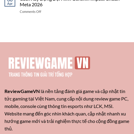
Đội
Atakhan
Apr
Meta 2026
Mạnh
Hình
Ambessa
Nhất
on
Comments Off
Song
Mel
Cách
Đấu
Xây
Gangplank
Dựng
Viego
Đội
3
Hình
Sao
Genshin
Mới
Impact
Nhất
Chuẩn
Meta
2026
ReviewGameVN
là nền tảng đánh giá game và cập nhật tin
tức gaming tại Việt Nam, cung cấp nội dung review game PC,
mobile, console cùng thông tin esports như LCK, MSI.
Website mang đến góc nhìn khách quan, cập nhật nhanh xu
hướng game mới và trải nghiệm thực tế cho cộng đồng game
thủ.