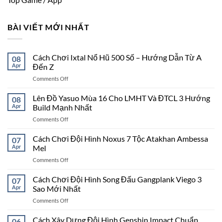
BÀI VIẾT MỚI NHẤT
Cách Chơi Ixtal Nổ Hũ 500 Số – Hướng Dẫn Từ A
08
Apr
Đến Z
on
Comments Off
Cách
Chơi
Lên Đồ Yasuo Mùa 16 Cho LMHT Và ĐTCL 3 Hướng
08
Ixtal
Apr
Build Mạnh Nhất
Nổ
on
Comments Off
Hũ
Lên
500
Đồ
Cách Chơi Đội Hình Noxus 7 Tộc Atakhan Ambessa
Số
07
Yasuo
–
Apr
Mel
Mùa
Hướng
on
Comments Off
16
Dẫn
Cách
Cho
Từ
Chơi
Cách Chơi Đội Hình Song Đấu Gangplank Viego 3
LMHT
07
A
Đội
Và
Apr
Sao Mới Nhất
Đến
Hình
ĐTCL
Z
on
Comments Off
Noxus
3
Cách
7
Hướng
Chơi
Cách Xây Dựng Đội Hình Genshin Impact Chuẩn
Tộc
06
Build