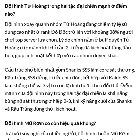
Đội hình Tứ Hoàng trong hải tặc đại chiến mạnh ở điểm
nào?
Đội hình xoay quanh nhóm Tứ Hoàng đang chiếm tỷ lệ sử
dụng cao nhất ở rank Đô Đốc trở lên với khoảng 38% người
chơi top server lựa chọn. Lý do chính nằm ở buff duyên Tứ
Hoàng cực mạnh khi chỉ cần 2 tướng đã kích hoạt tầng đầu
tiên, giúp linh hoạt kết hợp với các nhóm duyên khác.
Cấu trúc phổ biến nhất gồm Shanks SSS làm core sát thương,
Râu Trắng SSS đứng trước chịu đòn, kết hợp với Kaido SS
làm khống chế và 3 vị trí còn lại linh hoạt theo đối thủ. Điểm
mạnh của đội hình này trong hải tặc đại chiến là khả năng
bùng nổ sát thương ở hiệp 2-3, khi kỹ năng cuối của Shanks
và Râu Trắng đồng thời kích hoạt.
Đội hình Mũ Rơm có còn hiệu quả không?
Trái với suy nghĩ của nhiều người, đội hình thuần Mũ Rơm