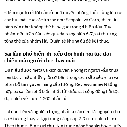
Điểm mạnh cốt lõi nằm ở buff duyên phòng thủ chồng lên cơ
chế hồi máu của các tướng như Sengoku và Garp, khiến đội
hình gần như không thể bị hạ gục trong 4 hiệp đầu. Tuy
nhiên, nếu trận đấu kéo quá dài sang hiệp 6-7, sát thương
tổng thể của nhóm Hải Quân sẽ không đủ để kết thúc.
Sai lầm phổ biến khi xếp đội hình hải tặc đại
chiến mà người chơi hay mắc
Dù hiểu được meta và kích duyên, không ít người vẫn thua
liên tục vì mắc những lỗi cơ bản trong cách sắp xếp vị trí và
phân bổ tài nguyên nâng cấp tướng. ReviewGameVN tổng
hợp ba sai lầm phổ biến nhất từ khảo sát cộng đồng hải tặc
đại chiến với hơn 1.200 phản hồi.
Lỗi đầu tiên và nghiêm trọng nhất là dàn đều tài nguyên cho
cả 6 tướng thay vì tập trung nâng cấp 2-3 core chính trước.
Theo thống kê, người chơi tập trung nâng Shanks hoặc Luffy