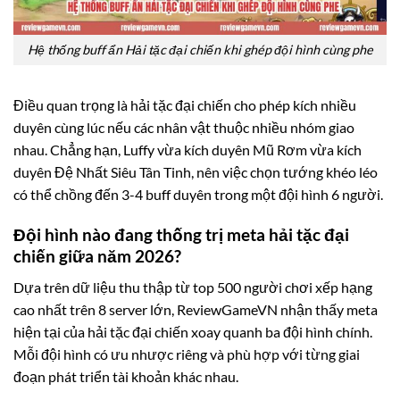
Hệ thống buff ẩn Hải tặc đại chiến khi ghép đội hình cùng phe
Điều quan trọng là hải tặc đại chiến cho phép kích nhiều
duyên cùng lúc nếu các nhân vật thuộc nhiều nhóm giao
nhau. Chẳng hạn, Luffy vừa kích duyên Mũ Rơm vừa kích
duyên Đệ Nhất Siêu Tân Tinh, nên việc chọn tướng khéo léo
có thể chồng đến 3-4 buff duyên trong một đội hình 6 người.
Đội hình nào đang thống trị meta hải tặc đại
chiến giữa năm 2026?
Dựa trên dữ liệu thu thập từ top 500 người chơi xếp hạng
cao nhất trên 8 server lớn, ReviewGameVN nhận thấy meta
hiện tại của hải tặc đại chiến xoay quanh ba đội hình chính.
Mỗi đội hình có ưu nhược riêng và phù hợp với từng giai
đoạn phát triển tài khoản khác nhau.