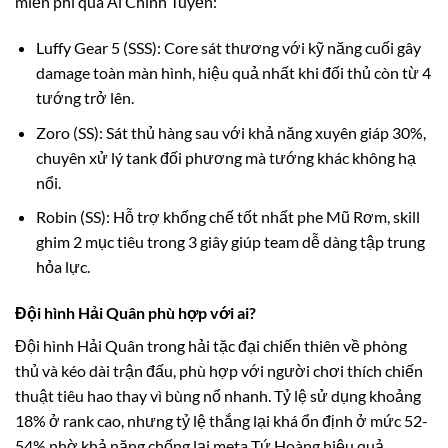
miễn phí qua Ải Chính Tuyến:
Luffy Gear 5 (SSS): Core sát thương với kỹ năng cuối gây
damage toàn màn hình, hiệu quả nhất khi đối thủ còn từ 4
tướng trở lên.
Zoro (SS): Sát thủ hàng sau với khả năng xuyên giáp 30%,
chuyên xử lý tank đối phương mà tướng khác không hạ
nổi.
Robin (SS): Hỗ trợ khống chế tốt nhất phe Mũ Rơm, skill
ghim 2 mục tiêu trong 3 giây giúp team dễ dàng tập trung
hỏa lực.
Đội hình Hải Quân phù hợp với ai?
Đội hình Hải Quân trong hải tặc đại chiến thiên về phòng
thủ và kéo dài trận đấu, phù hợp với người chơi thích chiến
thuật tiêu hao thay vì bùng nổ nhanh. Tỷ lệ sử dụng khoảng
18% ở rank cao, nhưng tỷ lệ thắng lại khá ổn định ở mức 52-
54% nhờ khả năng chống lại meta Tứ Hoàng hiệu quả.