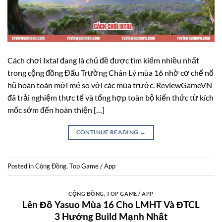
Cách chơi Ixtal đang là chủ đề được tìm kiếm nhiều nhất
trong cộng đồng Đấu Trường Chân Lý mùa 16 nhờ cơ chế nổ
hũ hoàn toàn mới mẻ so với các mùa trước. ReviewGameVN
đã trải nghiệm thực tế và tổng hợp toàn bộ kiến thức từ kích
mốc sớm đến hoàn thiện […]
CONTINUE READING
→
Posted in
Cộng Đồng
,
Top Game / App
CỘNG ĐỒNG
,
TOP GAME / APP
Lên Đồ Yasuo Mùa 16 Cho LMHT Và ĐTCL
3 Hướng Build Mạnh Nhất