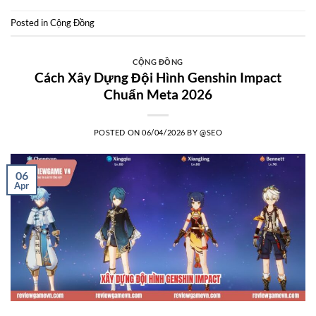
Posted in
Cộng Đồng
CỘNG ĐỒNG
Cách Xây Dựng Đội Hình Genshin Impact
Chuẩn Meta 2026
POSTED ON
06/04/2026
BY
@SEO
06
Apr