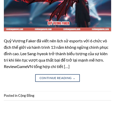
Quỷ Vương Faker đã viết nên lịch sử esports với 6 chức vô
địch thế giới và hành trình 13 năm không ngừng chinh phục
đỉnh cao. Lee Sang-hyeok trở thành biểu tượng của sự kiên
trì khi liên tục vượt qua thất bại để trở lại mạnh mẽ hơn.
ReviewGameVN tổng hợp chi tiết […]
CONTINUE READING
→
Posted in
Cộng Đồng