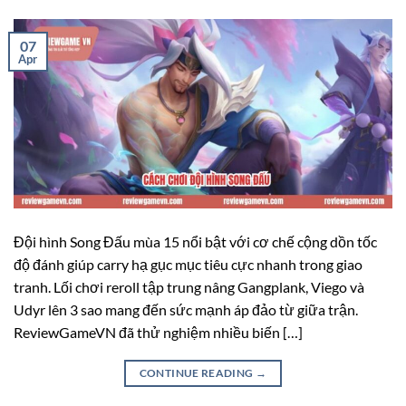
07
Apr
Đội hình Song Đấu mùa 15 nổi bật với cơ chế cộng dồn tốc
độ đánh giúp carry hạ gục mục tiêu cực nhanh trong giao
tranh. Lối chơi reroll tập trung nâng Gangplank, Viego và
Udyr lên 3 sao mang đến sức mạnh áp đảo từ giữa trận.
ReviewGameVN đã thử nghiệm nhiều biến […]
CONTINUE READING
→