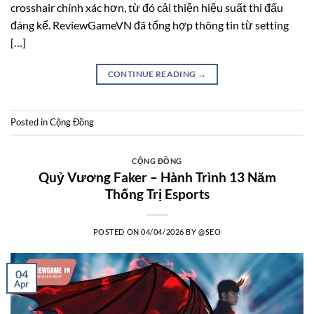
crosshair chính xác hơn, từ đó cải thiện hiệu suất thi đấu
đáng kể. ReviewGameVN đã tổng hợp thông tin từ setting
[…]
CONTINUE READING
→
Posted in
Cộng Đồng
CỘNG ĐỒNG
Quỷ Vương Faker – Hành Trình 13 Năm
Thống Trị Esports
POSTED ON
04/04/2026
BY
@SEO
04
Apr