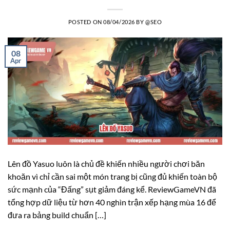
POSTED ON
08/04/2026
BY
@SEO
08
Apr
Lên đồ Yasuo luôn là chủ đề khiến nhiều người chơi băn
khoăn vì chỉ cần sai một món trang bị cũng đủ khiến toàn bộ
sức mạnh của “Đấng” sụt giảm đáng kể. ReviewGameVN đã
tổng hợp dữ liệu từ hơn 40 nghìn trận xếp hạng mùa 16 để
đưa ra bảng build chuẩn […]