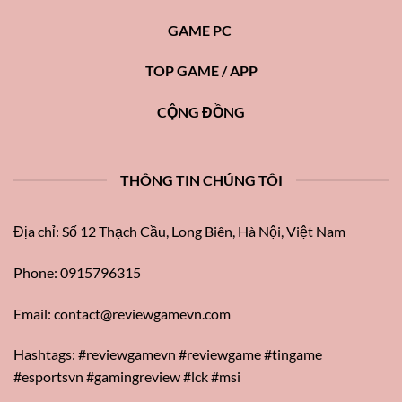
GAME PC
TOP GAME / APP
CỘNG ĐỒNG
THÔNG TIN CHÚNG TÔI
Địa chỉ: Số 12 Thạch Cầu, Long Biên, Hà Nội, Việt Nam
Phone: 0915796315
Email:
contact@reviewgamevn.com
Hashtags: #reviewgamevn #reviewgame #tingame
#esportsvn #gamingreview #lck #msi