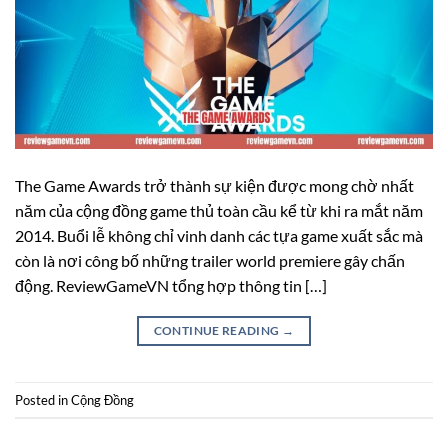
The Game Awards trở thành sự kiện được mong chờ nhất
năm của cộng đồng game thủ toàn cầu kể từ khi ra mắt năm
2014. Buổi lễ không chỉ vinh danh các tựa game xuất sắc mà
còn là nơi công bố những trailer world premiere gây chấn
động. ReviewGameVN tổng hợp thông tin […]
CONTINUE READING
→
Posted in
Cộng Đồng