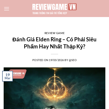
Skip
to
content
REVIEW GAME
Đánh Giá Elden Ring – Có Phải Siêu
Phẩm Hay Nhất Thập Kỷ?
POSTED ON
19/03/2026
BY
@SEO
19
Mar