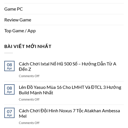
Game PC
Review Game
Top Game / App
BÀI VIẾT MỚI NHẤT
Cách Chơi Ixtal Nổ Hũ 500 Số – Hướng Dẫn Từ A
08
Apr
Đến Z
on
Comments Off
Cách
Chơi
Lên Đồ Yasuo Mùa 16 Cho LMHT Và ĐTCL 3 Hướng
08
Ixtal
Apr
Build Mạnh Nhất
Nổ
on
Comments Off
Hũ
Lên
500
Đồ
Cách Chơi Đội Hình Noxus 7 Tộc Atakhan Ambessa
Số
07
Yasuo
–
Apr
Mel
Mùa
Hướng
on
Comments Off
16
Dẫn
Cách