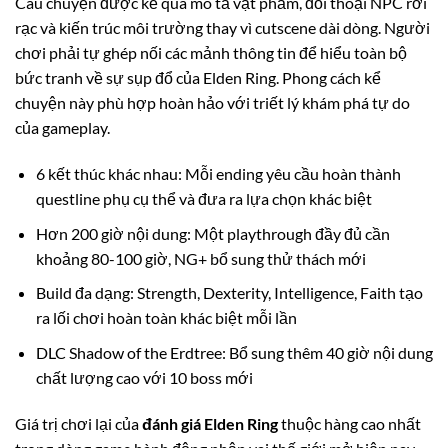
Câu chuyện được kể qua mô tả vật phẩm, đối thoại NPC rời
rạc và kiến trúc môi trường thay vì cutscene dài dòng. Người
chơi phải tự ghép nối các mảnh thông tin để hiểu toàn bộ
bức tranh về sự sụp đổ của Elden Ring. Phong cách kể
chuyện này phù hợp hoàn hảo với triết lý khám phá tự do
của gameplay.
6 kết thúc khác nhau: Mỗi ending yêu cầu hoàn thành
questline phụ cụ thể và đưa ra lựa chọn khác biệt
Hơn 200 giờ nội dung: Một playthrough đầy đủ cần
khoảng 80-100 giờ, NG+ bổ sung thử thách mới
Build đa dạng: Strength, Dexterity, Intelligence, Faith tạo
ra lối chơi hoàn toàn khác biệt mỗi lần
DLC Shadow of the Erdtree: Bổ sung thêm 40 giờ nội dung
chất lượng cao với 10 boss mới
Giá trị chơi lại của
đánh giá Elden Ring
thuộc hàng cao nhất