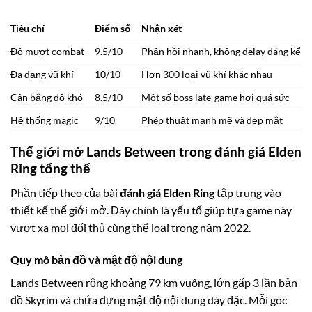
Tiêu chí
Điểm số
Nhận xét
Độ mượt combat
9.5/10
Phản hồi nhanh, không delay đáng kể
Đa dạng vũ khí
10/10
Hơn 300 loại vũ khí khác nhau
Cân bằng độ khó
8.5/10
Một số boss late-game hơi quá sức
Hệ thống magic
9/10
Phép thuật mạnh mẽ và đẹp mắt
Thế giới mở Lands Between trong đánh giá Elden
Ring tổng thể
Phần tiếp theo của bài
đánh giá Elden Ring
tập trung vào
thiết kế thế giới mở. Đây chính là yếu tố giúp tựa game này
vượt xa mọi đối thủ cùng thể loại trong năm 2022.
Quy mô bản đồ và mật độ nội dung
Lands Between rộng khoảng 79 km vuông, lớn gấp 3 lần bản
đồ Skyrim và chứa đựng mật độ nội dung dày đặc. Mỗi góc