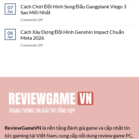
Cho
Từ
Chơi
Cách Chơi Đội Hình Song Đấu Gangplank Viego 3
LMHT
07
A
Đội
Và
Apr
Sao Mới Nhất
Đến
Hình
ĐTCL
Z
on
Comments Off
Noxus
3
Cách
7
Hướng
Chơi
Cách Xây Dựng Đội Hình Genshin Impact Chuẩn
Tộc
06
Build
Đội
Atakhan
Apr
Meta 2026
Mạnh
Hình
Ambessa
Nhất
on
Comments Off
Song
Mel
Cách
Đấu
Xây
Gangplank
Dựng
Viego
Đội
3
Hình
Sao
Genshin
Mới
Impact
Nhất
Chuẩn
Meta
2026
ReviewGameVN
là nền tảng đánh giá game và cập nhật tin
tức gaming tại Việt Nam, cung cấp nội dung review game PC,