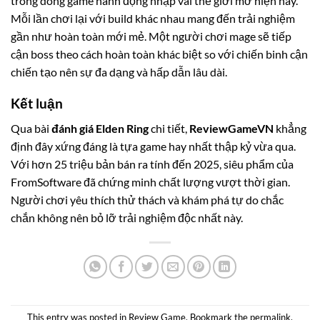
trong dòng game hành động nhập vai thế giới mở hiện nay.
Mỗi lần chơi lại với build khác nhau mang đến trải nghiệm
gần như hoàn toàn mới mẻ. Một người chơi mage sẽ tiếp
cận boss theo cách hoàn toàn khác biệt so với chiến binh cận
chiến tạo nên sự đa dạng và hấp dẫn lâu dài.
Kết luận
Qua bài
đánh giá Elden Ring
chi tiết,
ReviewGameVN
khẳng
định đây xứng đáng là tựa game hay nhất thập kỷ vừa qua.
Với hơn 25 triệu bản bán ra tính đến 2025, siêu phẩm của
FromSoftware đã chứng minh chất lượng vượt thời gian.
Người chơi yêu thích thử thách và khám phá tự do chắc
chắn không nên bỏ lỡ trải nghiệm độc nhất này.
This entry was posted in
Review Game
. Bookmark the
permalink
.