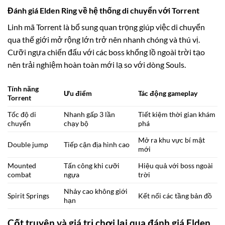
Đánh giá Elden Ring về hệ thống di chuyển với Torrent
Linh mã Torrent là bổ sung quan trọng giúp việc di chuyển
qua thế giới mở rộng lớn trở nên nhanh chóng và thú vị.
Cưỡi ngựa chiến đấu với các boss khổng lồ ngoài trời tạo
nên trải nghiệm hoàn toàn mới lạ so với dòng Souls.
Tính năng
Ưu điểm
Tác động gameplay
Torrent
Tốc độ di
Nhanh gấp 3 lần
Tiết kiệm thời gian khám
chuyển
chạy bộ
phá
Mở ra khu vực bí mật
Double jump
Tiếp cận địa hình cao
mới
Mounted
Tấn công khi cưỡi
Hiệu quả với boss ngoài
combat
ngựa
trời
Nhảy cao không giới
Spirit Springs
Kết nối các tầng bản đồ
hạn
Cốt truyện và giá trị chơi lại qua đánh giá Elden