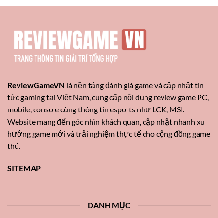
Genshin
Mới
Impact
Nhất
Chuẩn
Meta
2026
ReviewGameVN
là nền tảng đánh giá game và cập nhật tin
tức gaming tại Việt Nam, cung cấp nội dung review game PC,
mobile, console cùng thông tin esports như LCK, MSI.
Website mang đến góc nhìn khách quan, cập nhật nhanh xu
hướng game mới và trải nghiệm thực tế cho cộng đồng game
thủ.
SITEMAP
DANH MỤC