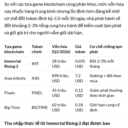
So với các tựa game blockchain cùng phân khúc, mức vốn hóa
này thuộc hàng trung bình nhưng ổn định hơn đáng kể nhờ
cơ chế đốt token định kỳ. Cứ mỗi 30 ngày, nhà phát hành sẽ
đốt khoảng 2-3% tổng cung lưu hành để kiểm soát lạm phát
và giữ giá trị cho người nắm giữ dài hạn.
Tựa game
Token
Vốn hóa
Giá
Cơ chế chống lạm
blockchain
chính
(Q1/2026)
token
phát
Immortal
28 triệu
0,035
Đốt 2-3% mỗi
IMT
Rising 2
USD
USD
tháng
890 triệu
7,2
Staking + đốt theo
Axie Infinity
AXS
USD
USD
mùa
45 triệu
0,12
Giảm phát thưởng
Pixels
PIXEL
USD
USD
theo thời gian
62 triệu
0,18
Giới hạn cung cố
Big Time
BIGTIME
USD
USD
định
Thu nhập thực tế từ Immortal Rising 2 đạt được bao