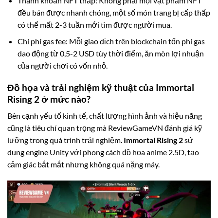
Thanh khoản NFT thấp: Không phải mọi vật phẩm NFT
đều bán được nhanh chóng, một số món trang bị cấp thấp
có thể mất 2-3 tuần mới tìm được người mua.
Chi phí gas fee: Mỗi giao dịch trên blockchain tốn phí gas
dao động từ 0,5-2 USD tùy thời điểm, ăn mòn lợi nhuận
của người chơi có vốn nhỏ.
Đồ họa và trải nghiệm kỹ thuật của Immortal
Rising 2 ở mức nào?
Bên cạnh yếu tố kinh tế, chất lượng hình ảnh và hiệu năng
cũng là tiêu chí quan trọng mà ReviewGameVN đánh giá kỹ
lưỡng trong quá trình trải nghiệm.
Immortal Rising 2
sử
dụng engine Unity với phong cách đồ họa anime 2.5D, tạo
cảm giác bắt mắt nhưng không quá nặng máy.