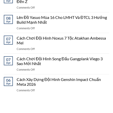
Apr
Đến Z
on
Comments Off
Cách
Chơi
Lên Đồ Yasuo Mùa 16 Cho LMHT Và ĐTCL 3 Hướng
08
Ixtal
Apr
Build Mạnh Nhất
Nổ
on
Comments Off
Hũ
Lên
500
Đồ
Cách Chơi Đội Hình Noxus 7 Tộc Atakhan Ambessa
Số
07
Yasuo
–
Apr
Mel
Mùa
Hướng
on
Comments Off
16
Dẫn
Cách
Cho
Từ
Chơi
Cách Chơi Đội Hình Song Đấu Gangplank Viego 3
LMHT
07
A
Đội
Và
Apr
Sao Mới Nhất
Đến
Hình
ĐTCL
Z
on
Comments Off
Noxus
3
Cách
7
Hướng
Chơi
Cách Xây Dựng Đội Hình Genshin Impact Chuẩn
Tộc
06
Build
Đội
Atakhan
Apr
Meta 2026
Mạnh
Hình
Ambessa
Nhất
on
Comments Off
Song
Mel
Cách
Đấu
Xây
Gangplank
Dựng
Viego
Đội
3
Hình
Sao